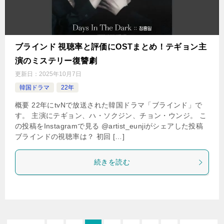
ブラインド 視聴率と評価にOSTまとめ！テギョン主
演のミステリー復讐劇
更新日：
2025年10月7日
韓国ドラマ
22年
概要 22年にtvNで放送された韓国ドラマ「ブラインド」で
す。 主演にテギョン、ハ・ソクジン、チョン・ウンジ。 こ
の投稿をInstagramで見る @artist_eunjiがシェアした投稿
ブラインドの視聴率は？ 初回 […]
続きを読む