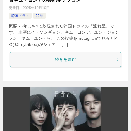
＆キム・ヨンデの芸能界ラブコメ
更新日：
2025年10月10日
韓国ドラマ
22年
概要 22年にtvNで放送された韓国ドラマの「流れ星」で
す。 主演にイ・ソンギョン、キム・ヨンデ、ユン・ジョン
フン、キム・ユンヘら。 この投稿をInstagramで見る 이성
경(@heybiblee)がシェアし […]
続きを読む