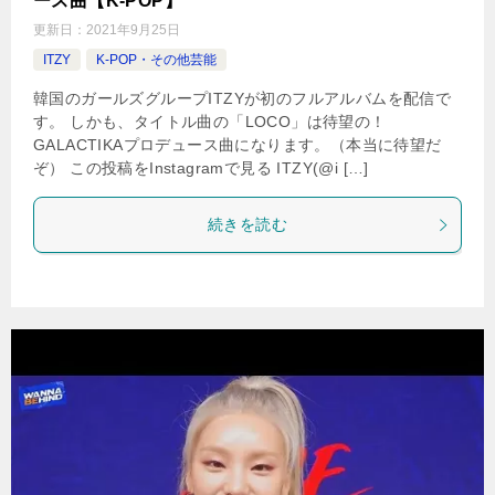
ース曲【K-POP】
更新日：
2021年9月25日
ITZY
K-POP・その他芸能
韓国のガールズグループITZYが初のフルアルバムを配信で
す。 しかも、タイトル曲の「LOCO」は待望の！
GALACTIKAプロデュース曲になります。（本当に待望だ
ぞ） この投稿をInstagramで見る ITZY(@i […]
続きを読む