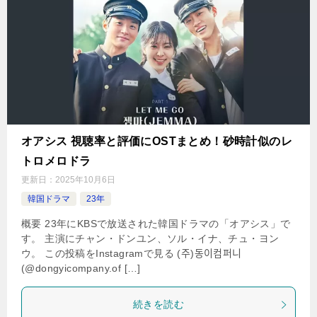
オアシス 視聴率と評価にOSTまとめ！砂時計似のレ
トロメロドラ
更新日：
2025年10月6日
韓国ドラマ
23年
概要 23年にKBSで放送された韓国ドラマの「オアシス」で
す。 主演にチャン・ドンユン、ソル・イナ、チュ・ヨン
ウ。 この投稿をInstagramで見る (주)동이컴퍼니
(@dongyicompany.of […]
続きを読む