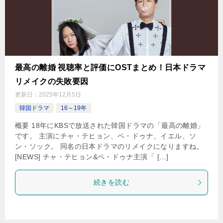
最高の離婚 視聴率と評価にOSTまとめ！日本ドラマ
リメイクの失敗要因
更新日：
2025年12月5日
韓国ドラマ
16～19年
概要 18年にKBSで放送された韓国ドラマの「最高の離婚」
です。 主演にチャ・テヒョン、ペ・ドゥナ、イエル、ソ
ン・ソック。 同名の日本ドラマのリメイクになりますね。
[NEWS] チャ・テヒョン&ペ・ドゥナ主演「 […]
続きを読む