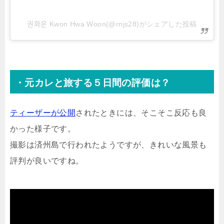
권화운 Kwon Hwa Woon(@rnjs28)がシェアした投稿
・元カレと旅する５日間の評価は？
ティーザーが公開
されたときには、そこそこ反応も良
かった様子です。
撮影は済州島で行われたようですが、きれいな風景も
評判が良いですね。