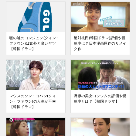
嘘の嘘のヨンジュン(クォン・
絶対彼氏(韓国ドラマ)評価や視
ファウン)は意外と良いヤツ
聴率は？日本漫画原作のリメイ
【韓国ドラマ】
ク作
マウスのソン・ヨハン(クォ
野獣の美女コンシムの評価や視
ン・ファウン)の人生が不幸
聴率とは？【韓国ドラマ】
【韓国ドラマ】