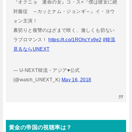
『オクニョ 運命の女』コ・ス×『僕は彼女に絶
対服従 ～カッとナム・ジョンギ～』イ・ヨウ
ォン主演！
裏切りと復讐のはざまで咲く、激しくも切ない
ラブロマンス！
https://t.co/1ROhcYx9e2
#韓流
見るならUNEXT
— U-NEXT韓流・アジア♥公式
(@watch_UNEXT_K)
May 16, 2018
黄金の帝国の視聴率は？