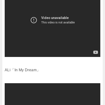
ALi「In My Dream」