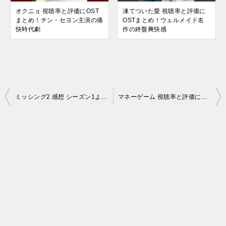
オクニョ 視聴率と評価にOST
凍てついた愛 視聴率と評価に
まとめ！チン・セヨン主演の痛
OSTまとめ！ウェルメイド名
快時代劇
作の終盤爽快感
投
ミッシング2 感想 シーズン1より完成度アップ！改善点と残念点レビュー
マネーゲーム 視聴率と評価にOSTまとめ！ロマンス要素の意外な魅力
稿
ナ
ビ
ゲ
ー
シ
ョ
ン