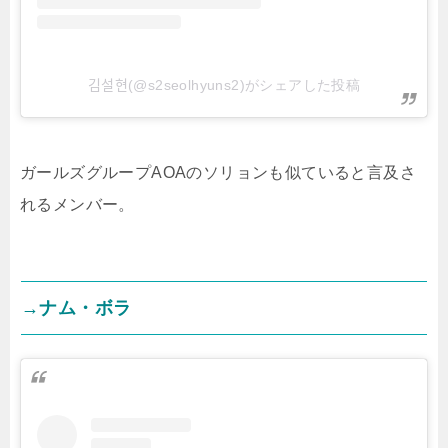
김설현(@s2seolhyuns2)がシェアした投稿
ガールズグループAOAのソリョンも似ていると言及さ
れるメンバー。
→ナム・ボラ