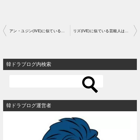
投
アン・ユジン(IVE)に似ている芸能人は？前歯がかわいい【K-POP】
リズ(IVE)に似ている芸能人は？デビュー前の映像も【K-POP】
稿
ナ
ビ
韓ドラブログ内検索
ゲ
ー
シ
ョ
韓ドラブログ運営者
ン