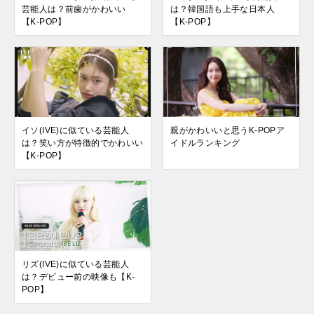
芸能人は？前歯がかわいい
は？韓国語も上手な日本人
【K-POP】
【K-POP】
イソ(IVE)に似ている芸能人
親がかわいいと思うK-POPア
は？笑い方が特徴的でかわいい
イドルランキング
【K-POP】
リズ(IVE)に似ている芸能人
は？デビュー前の映像も【K-
POP】