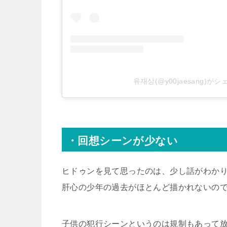
유재상(@y00jaesang)が
・回想シーンが少ない
ヒドゥンを見て思ったのは、少し話がわか
肝心の少年の過去がほとんど描かれないの
子供の犯行シーンというのは規制もあって