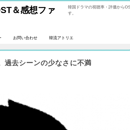
韓国ドラマの視聴率・評価からO
ST＆感想ファ
す。
ー
お問い合わせ
韓流アトリエ
想。過去シーンの少なさに不満