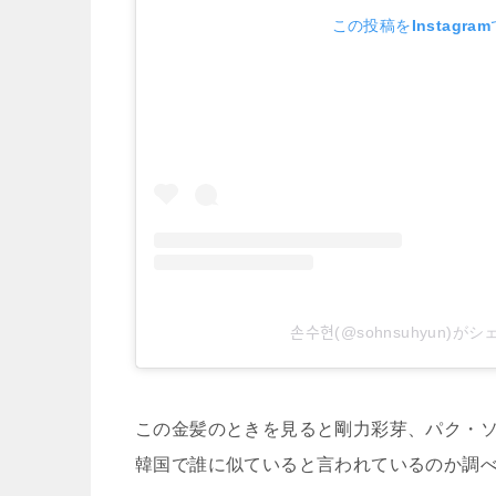
この投稿をInstagra
손수현(@sohnsuhyun
この金髪のときを見ると剛力彩芽、パク・
韓国で誰に似ていると言われているのか調