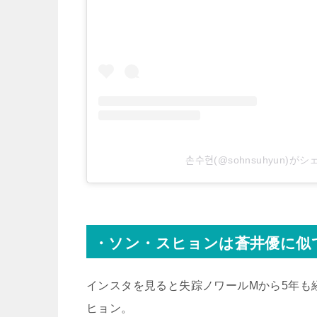
손수현(@sohnsuhyun
・ソン・スヒョンは蒼井優に似
インスタを見ると失踪ノワールMから5年も
ヒョン。