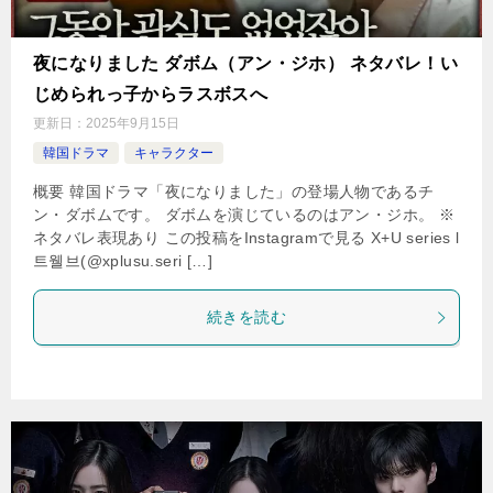
夜になりました ダボム（アン・ジホ） ネタバレ！い
じめられっ子からラスボスへ
更新日：
2025年9月15日
韓国ドラマ
キャラクター
概要 韓国ドラマ「夜になりました」の登場人物であるチ
ン・ダボムです。 ダボムを演じているのはアン・ジホ。 ※
ネタバレ表現あり この投稿をInstagramで見る X+U series l
트웰브(@xplusu.seri […]
続きを読む