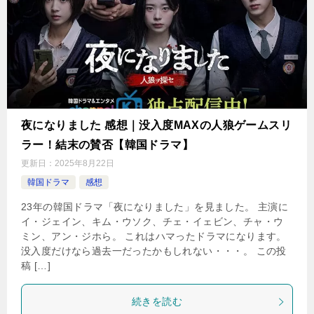
夜になりました 感想｜没入度MAXの人狼ゲームスリ
ラー！結末の賛否【韓国ドラマ】
更新日：
2025年8月22日
韓国ドラマ
感想
23年の韓国ドラマ「夜になりました」を見ました。 主演に
イ・ジェイン、キム・ウソク、チェ・イェビン、チャ・ウ
ミン、アン・ジホら。 これはハマったドラマになります。
没入度だけなら過去一だったかもしれない・・・。 この投
稿 […]
続きを読む