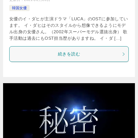
韓国女優
女優のイ・ダヒが主演ドラマ「LUCA」のOSTに参加してい
ます。 イ・ダヒはそのスタイルから想像できるようにモデ
ル出身の女優さん。（2002年スーパーモデル選抜出身） 歌
手活動は過去にもOST担当歴がありますね。 イ・ダ […]
続きを読む