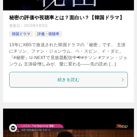
秘密の評価や視聴率とは？面白い？【韓国ドラマ】
更新日：
2023年5月5日
韓国ドラマ
評価・視聴率
13年にKBSで放送された韓国ドラマの「秘密」です。 主演
にチソン、ファン・ジョンウム、ペ・スビン、イ・ダヒ。
『#秘密』U-NEXTで見放題配信中📢#チソン #ファン・ジョ
ンウム 主演😃憎しみが、愛に変わる――先の読め […]
続きを読む