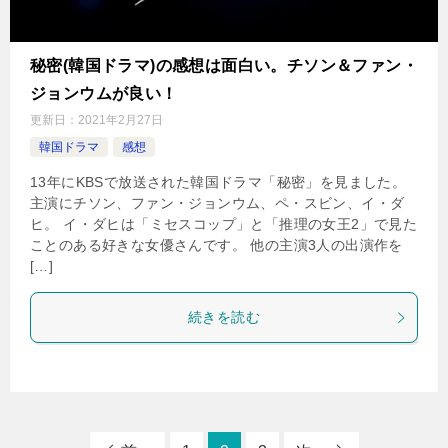
秘密(韓国ドラマ)の感想は面白い。チソン＆ファン・
ジョンウムが良い！
更新日：
2021年2月27日
韓国ドラマ
感想
13年にKBSで放送された韓国ドラマ「秘密」を見ました。
主演にチソン、ファン・ジョンウム、ペ・スビン、イ・ダ
ヒ。 イ・ダヒは「ミセスコップ」と「推理の女王2」で見た
ことのある好きな女優さんです。 他の主演3人の出演作を
[…]
続きを読む