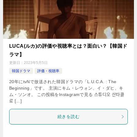
LUCA(ルカ)の評価や視聴率とは？面白い？【韓国ド
ラマ】
更新日：
2023年5月5日
韓国ドラマ
評価・視聴率
20年にtvNで放送された韓国ドラマの「L.U.C.A. : The
Beginning」です。 主演にキム・レウォン、イ・ダヒ、キ
ム・ソンオ。 この投稿をInstagramで見る 스튜디오 산타클
로 […]
続きを読む