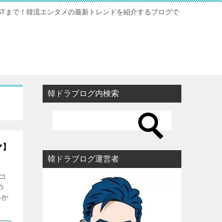
STまで！韓流エンタメの最新トレンドを紹介するブログで
韓ドラブログ内検索
マ】
韓ドラブログ運営者
コ
の
いか