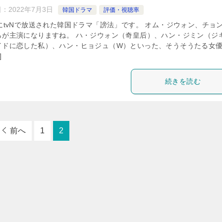
日：
2022年7月3日
韓国ドラマ
評価・視聴率
年にtvNで放送された韓国ドラマ「謗法」です。 オム・ジウォン、チョ
らが主演になりますね。 ハ・ジウォン（奇皇后）、ハン・ジミン（ジ
イドに恋した私）、ハン・ヒョジュ（W）といった、そうそうたる女
]
続きを読む
前へ
1
2