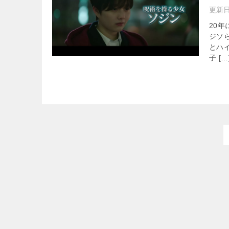
更新
20
ジソ
とハ
子 […