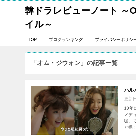
韓ドラレビューノート ～O
イル～
TOP
ブログランキング
プライバシーポリシ
「オム・ジウォン」の記事一覧
ハル
更新
19
メデ
嘘」
と探し