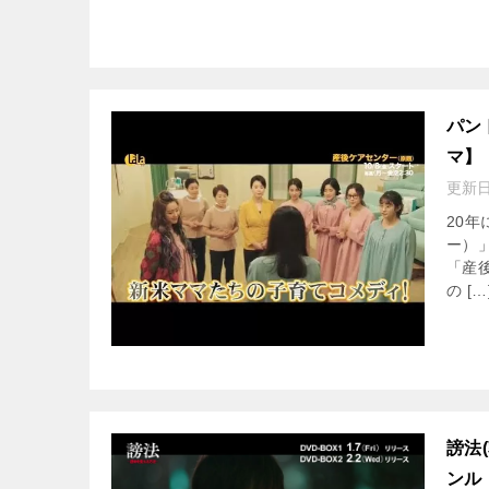
パン
マ】
更新
20
ー）
「産
の […
謗法
ンル