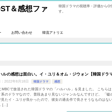
韓国ドラマの視聴率・評価からO
ST＆感想ファ
す。
ー
お問い合わせ
韓流アトリエ
ハルの感想は面白い。イ・ユリ＆オム・ジウォン【韓国ドラ
日：
2022年8月18日
韓国ドラマ
感想
年にMBCで放送された韓国ドラマの「ハルハル」を見ました。 こちらは
ィ系のドラマなので、普段あまり見ないジャンルなんですけど。 「嘘
で見たイ・ユリが良かったので、彼女の過去作で良さそうなものはな
 […]