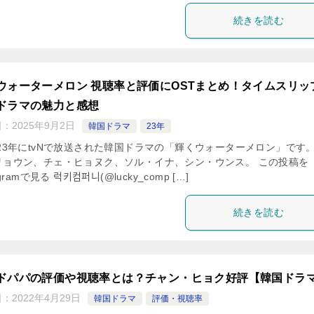
続きを読む
ウォーターメロン 視聴率と評価にOSTまとめ！タイムスリッ
ドラマの魅力と感想
日：
2025年9月2日
韓国ドラマ
23年
 23年にtvNで放送された韓国ドラマの「輝くウォーターメロン」です。
リョウン、チェ・ヒョヌク、ソル・イナ、シン・ウンス。 この投稿を
gramで見る 럭키컴퍼니(@lucky_comp […]
続きを読む
ドパパの評価や視聴率とは？チャン・ヒョク好評【韓国ドラ
日：
2022年4月29日
韓国ドラマ
評価・視聴率