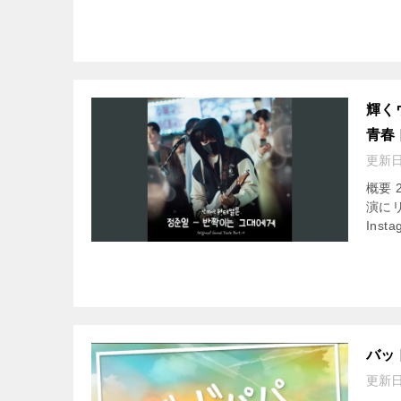
輝く
青春
更新
概要
演に
Insta
バッ
更新