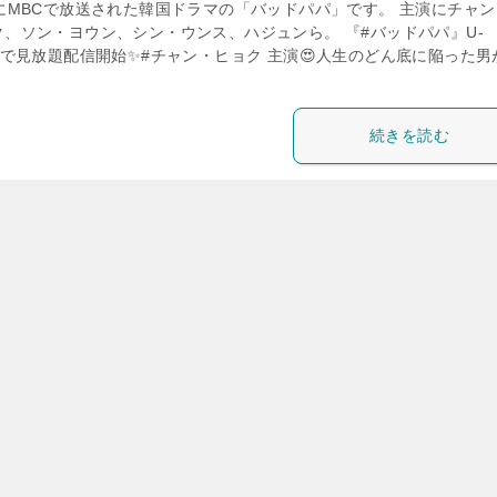
年にMBCで放送された韓国ドラマの「バッドパパ」です。 主演にチャン
ク、ソン・ヨウン、シン・ウンス、ハジュンら。 『#バッドパパ』U-
XTで見放題配信開始✨#チャン・ヒョク 主演😍人生のどん底に陥った男
続きを読む