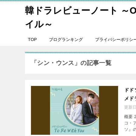
韓ドラレビューノート ～O
イル～
TOP
ブログランキング
プライバシーポリシ
「シン・ウンス」の記事一覧
ドド
メド
更新
概要
コ・
ソ』の