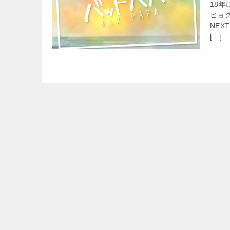
18
ヒョ
NE
[…]