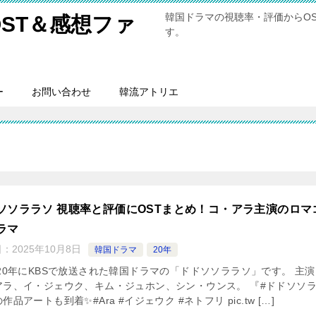
韓国ドラマの視聴率・評価からO
ST＆感想ファ
す。
ー
お問い合わせ
韓流アトリエ
ソソララソ 視聴率と評価にOSTまとめ！コ・アラ主演のロマ
ラマ
日：
2025年10月8日
韓国ドラマ
20年
 20年にKBSで放送された韓国ドラマの「ドドソソララソ」です。 主
アラ、イ・ジェウク、キム・ジュホン、シン・ウンス。 『#ドドソソ
作品アートも到着✨#Ara #イジェウク #ネトフリ pic.tw […]