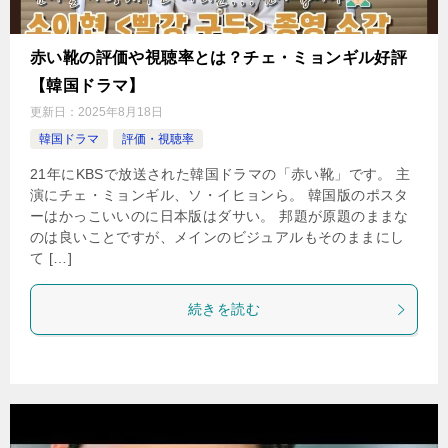
赤い靴の評価や視聴率とは？チェ・ミョンギル好評
【韓国ドラマ】
更新日：
2025年8月18日
韓国ドラマ
評価・視聴率
21年にKBSで放送された韓国ドラマの「赤い靴」です。 主
演にチェ・ミョンギル、ソ・イヒョンら。 韓国版のポスタ
ーはかっこいいのに日本版はダサい。 邦題が原題のままな
のは良いことですが、メインのビジュアルもそのままにし
て […]
続きを読む