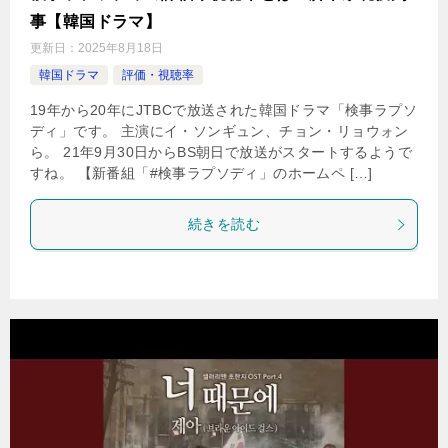
事【韓国ドラマ】
更新日：
2025年8月18日
韓国ドラマ
評価・視聴率
19年から20年にJTBCで放送された韓国ドラマ「検事ラプソ
ディ」です。 主演にイ・ソンギュン、チョン・リョウォン
ら。 21年9月30日からBS朝日で放送がスタートするようで
すね。 【新番組「#検事ラプソディ」のホームペ […]
続きを読む