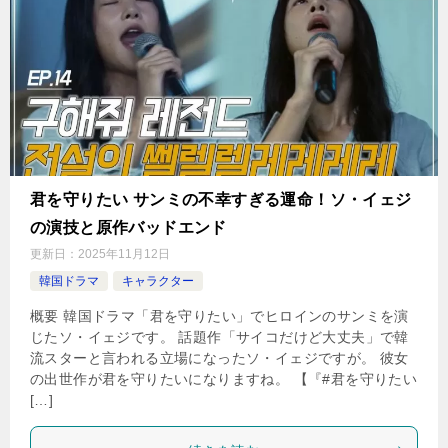
君を守りたい サンミの不幸すぎる運命！ソ・イェジ
の演技と原作バッドエンド
更新日：
2025年11月12日
韓国ドラマ
キャラクター
概要 韓国ドラマ「君を守りたい」でヒロインのサンミを演
じたソ・イェジです。 話題作「サイコだけど大丈夫」で韓
流スターと言われる立場になったソ・イェジですが。 彼女
の出世作が君を守りたいになりますね。 【『#君を守りたい
[…]