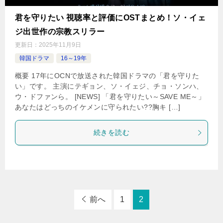
君を守りたい 視聴率と評価にOSTまとめ！ソ・イェ
ジ出世作の宗教スリラー
更新日：
2025年11月9日
韓国ドラマ
16～19年
概要 17年にOCNで放送された韓国ドラマの「君を守りた
い」です。 主演にテギョン、ソ・イェジ、チョ・ソンハ、
ウ・ドファンら。 [NEWS] 「君を守りたい～SAVE ME～」
あなたはどっちのイケメンに守られたい??胸キ […]
続きを読む
前へ
1
2