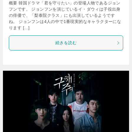
概要 韓国ドラマ「君を守りたい」の登場人物であるジョン
フンです。 ジョンフンを演じているイ・ダウィは子役出身
の俳優で、「梨泰院クラス」にも出演しているようです
ね。 ジョンフンは4人の中で1番現実的なキャラクターにな
ります […]
続きを読む