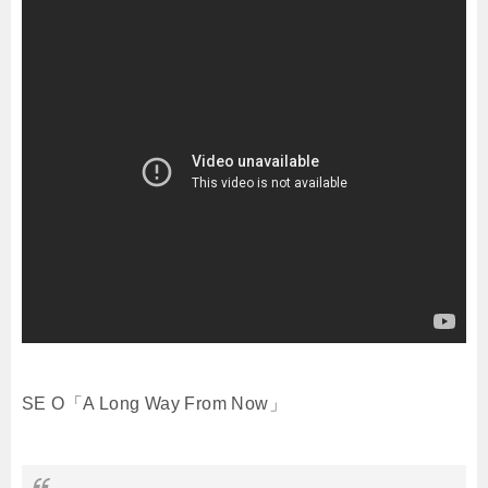
SE O「A Long Way From Now」