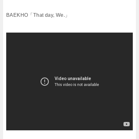
BAEKHO「That day, We.」