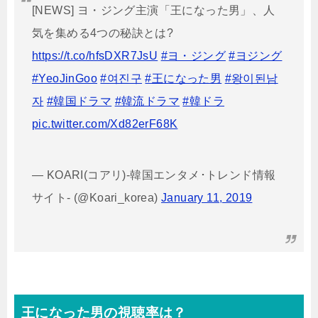
[NEWS] ヨ・ジング主演「王になった男」、人
気を集める4つの秘訣とは?
https://t.co/hfsDXR7JsU
#ヨ・ジング
#ヨジング
#YeoJinGoo
#여진구
#王になった男
#왕이된남
자
#韓国ドラマ
#韓流ドラマ
#韓ドラ
pic.twitter.com/Xd82erF68K
— KOARI(コアリ)-韓国エンタメ･トレンド情報
サイト- (@Koari_korea)
January 11, 2019
王になった男の視聴率は？