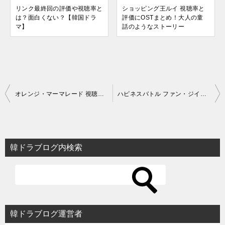
リンク最終回の評価や視聴率と
ショッピング王ルイ 視聴率と
は？面白くない？【韓国ドラ
評価にOSTまとめ！大人の童
マ】
話のようなストーリー
投
オレンジ・マーマレード 視聴率と評価にOSTまとめ！ウェブトゥーン原作
ハピネスバトル ファン・ジイェ（ウ・ジョンウォン）の詐欺手口
稿
ナ
ビ
韓ドラブログ内検索
ゲ
ー
シ
ョ
韓ドラブログ運営者
ン