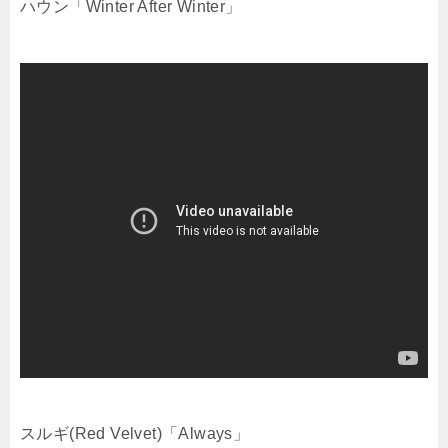
ハウン「Winter After Winter」
スルギ(Red Velvet)「Always」