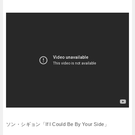
ソン・シギョン「If I Could Be By Your Side」