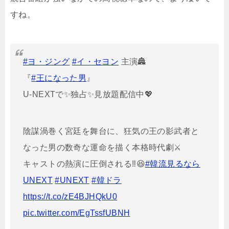
すね。
#ヨ・ジング
#イ・セヨン
主演🏯
『
#王になった男
』
U-NEXTで✨独占✨見放題配信中💖
陰謀渦巻く宮廷を舞台に、狂気の王の影武者と
なった男の数奇な運命を描く本格時代劇⚔️
キャストの熱演に圧倒される‼️😆
#韓流見るなら
UNEXT
#UNEXT
#韓ドラ
https://t.co/zE4BJHQkU0
pic.twitter.com/EgTssfUBNH