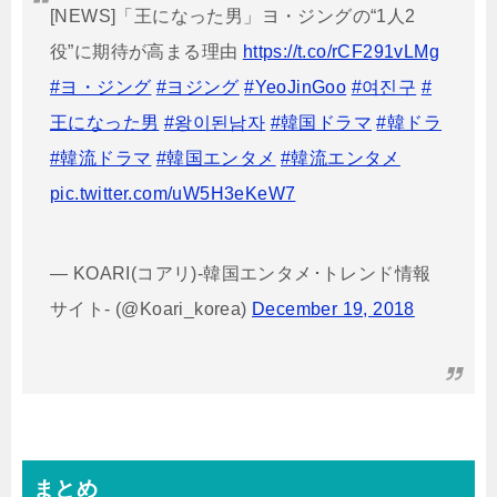
[NEWS]「王になった男」ヨ・ジングの“1人2
役”に期待が高まる理由
https://t.co/rCF291vLMg
#ヨ・ジング
#ヨジング
#YeoJinGoo
#여진구
#
王になった男
#왕이된남자
#韓国ドラマ
#韓ドラ
#韓流ドラマ
#韓国エンタメ
#韓流エンタメ
pic.twitter.com/uW5H3eKeW7
— KOARI(コアリ)-韓国エンタメ･トレンド情報
サイト- (@Koari_korea)
December 19, 2018
まとめ