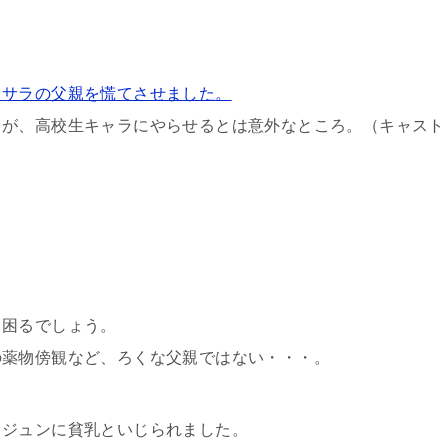
、サラの父親を慌てさせました。
うが、高校生キャラにやらせるとは意外なところ。（キャスト
と困るでしょう。
の薬物傍観など、ろくな父親ではない・・・。
ェジュンに貧乳といじられました。