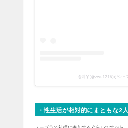
송지우(@zwu1215)が
・性生活が相対的にまともな2
ノーブラで礼拝に参加するぐらいですから、