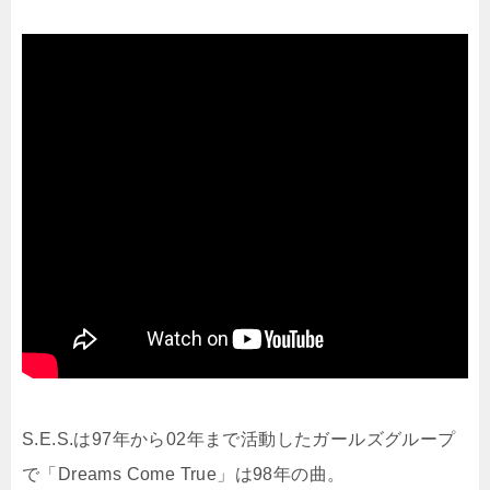
S.E.S.は97年から02年まで活動したガールズグループ
で「Dreams Come True」は98年の曲。