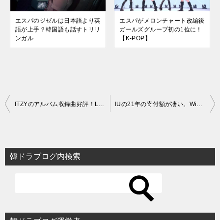
エスパのジゼルは日本語より英
エスパがメロンチャート改編後
語が上手？韓国語も話すトリリ
ガールズグループ初の1位に！
ンガル
【K-POP】
投
ITZYのアルバム収録曲好評！LOCOは1億再生突破【K-POP】
IUの21年の寄付額が凄い。Winter Sleepはチャート1位！【K-POP】
稿
ナ
ビ
韓ドラブログ内検索
ゲ
ー
シ
ョ