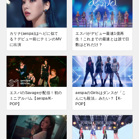
カリナ(aespa)はヘビに似て
エスパがデビュー最速1億再
る？デビュー前にテミンのMV
生！これまでの最速とは誰で日
に出演
数はどれだけ？
エスパのSavageが配信！初の
aespaのGirlsはダンスが「こ
ミニアルバム【aespa/K-
んにち殺法」みたい？【K-
POP】
POP】