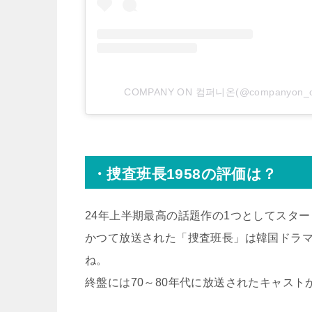
COMPANY ON 컴퍼니온(@companyon_
・捜査班長1958の評価は？
24年上半期最高の話題作の1つとしてスター
かつて放送された「捜査班長」は韓国ドラ
ね。
終盤には70～80年代に放送されたキャス