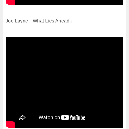
Joe Layne「What Lies Ahead」