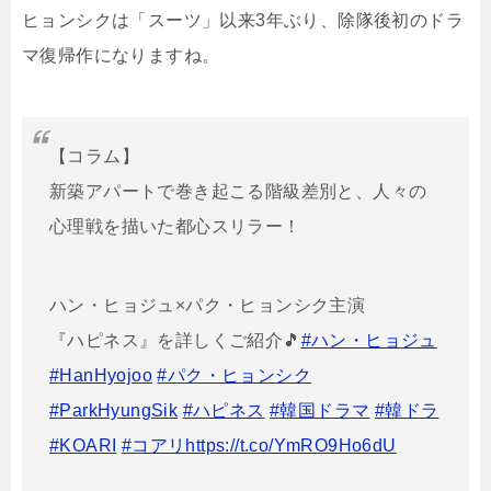
ヒョンシクは「スーツ」以来3年ぶり、除隊後初のドラ
マ復帰作になりますね。
【コラム】
新築アパートで巻き起こる階級差別と、人々の
心理戦を描いた都心スリラー！
ハン・ヒョジュ×パク・ヒョンシク主演
『ハピネス』を詳しくご紹介🎵
#ハン・ヒョジュ
#HanHyojoo
#パク・ヒョンシク
#ParkHyungSik
#ハピネス
#韓国ドラマ
#韓ドラ
#KOARI
#コアリ
https://t.co/YmRO9Ho6dU