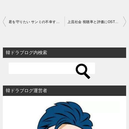
投
君を守りたい サンミの不幸すぎる運命！ソ・イェジの演技と原作バッドエンド
上流社会 視聴率と評価にOSTまとめ！パク・ヒョンシクのブレイク作の魅力
稿
ナ
ビ
韓ドラブログ内検索
ゲ
ー
シ
ョ
韓ドラブログ運営者
ン