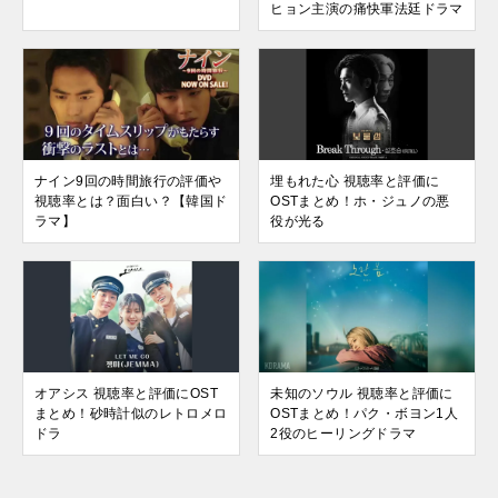
ヒョン主演の痛快軍法廷ドラマ
ナイン9回の時間旅行の評価や
埋もれた心 視聴率と評価に
視聴率とは？面白い？【韓国ド
OSTまとめ！ホ・ジュノの悪
ラマ】
役が光る
オアシス 視聴率と評価にOST
未知のソウル 視聴率と評価に
まとめ！砂時計似のレトロメロ
OSTまとめ！パク・ボヨン1人
ドラ
2役のヒーリングドラマ