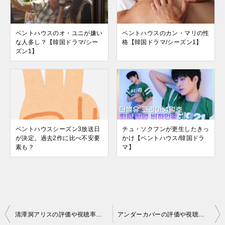
ペントハウスのオ・ユニが嫌い
ペントハウスのカン・マリの性
な人多し？【韓国ドラマ/シー
格【韓国ドラマ/シーズン1】
ズン1】
ペントハウスシーズン3放送日
チュ・ソクフンが更生したきっ
が決定。過去2作に比べ不安要
かけ【ペントハウス/韓国ドラ
素も？
マ】
投
清潭洞アリスの評価や視聴率とは？面白くない？【韓国ドラマ】
アンダーカバーの評価や視聴率とは？面白い？【韓国ドラマ】