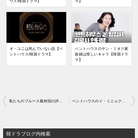
ウス/韓国ドラマ】
マ】
オ・ユニは死んでいない説【ペ
ペントハウスのヤン・ミオク家
ントハウス/韓国ドラマ】
政婦は惜しいキャラ【韓国ドラ
マ】
投
私たちのブルース最終回の評価や視聴率とは？【韓国ドラマ】
ペントハウスのイ・ミニョクは能力が高い？【韓国ドラマ】
稿
ナ
ビ
韓ドラブログ内検索