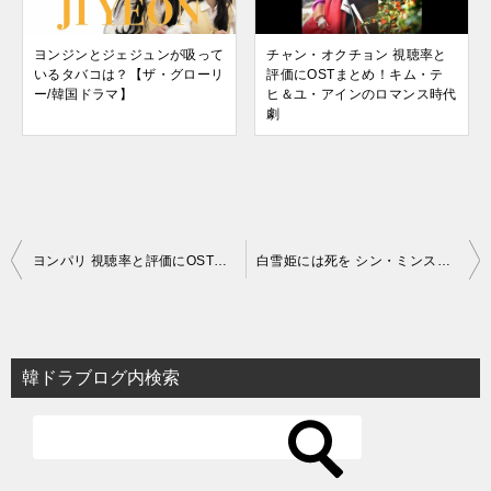
ヨンジンとジェジュンが吸って
チャン・オクチョン 視聴率と
いるタバコは？【ザ・グローリ
評価にOSTまとめ！キム・テ
ー/韓国ドラマ】
ヒ＆ユ・アインのロマンス時代
劇
投
ヨンパリ 視聴率と評価にOSTまとめ！キム・テヒ復帰作の賛否両論
白雪姫には死を シン・ミンスの正体と性格の悪さ！ネタバレで結末を暴露
稿
ナ
ビ
韓ドラブログ内検索
ゲ
ー
シ