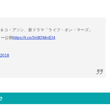
。
ン＆コ・アソン、新ドラマ「ライフ・オン・マーズ」
ター公開
https://t.co/3n9DMniEI4
 2018
？