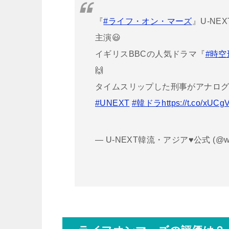
『
#ライフ・オン・マーズ
』U-NE
主演😃
イギリスBBCの人気ドラマ『
#時空
🙌
タイムスリップした刑事がアナログ
#UNEXT
#韓ドラ
https://t.co/xUC
— U-NEXT韓流・アジア♥公式 (@wa