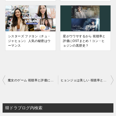
シスターズ ファヨン（チュ・
星がウワサするから 視聴率と
ジャヒョン） 人気の秘密はウ
評価にOSTまとめ！コン・ヒ
ーマンス
ョジンの黒歴史？
投
魔女のゲーム 視聴率と評価にOSTまとめ！低迷作の打ち切り理由
ヒョンジェは美しい 視聴率と評価にOSTまとめ！KBS週末ドラマの黒歴史？
稿
ナ
ビ
韓ドラブログ内検索
ゲ