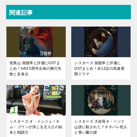
関連記事
智異山 視聴率と評価にOSTま
シスターズ 視聴率と評価に
とめ！tvN15周年企画の興行失
OSTまとめ！全12話の高速展
敗と反省点
開ドラマ
シスターズ オ・インジュ！キ
シスターズ 大叔母オ・ヘソク
ム・ゴウンが演じる主人公の結
は誰に殺された？ネタバレ犯人
末と戦闘力
と青い蘭の謎