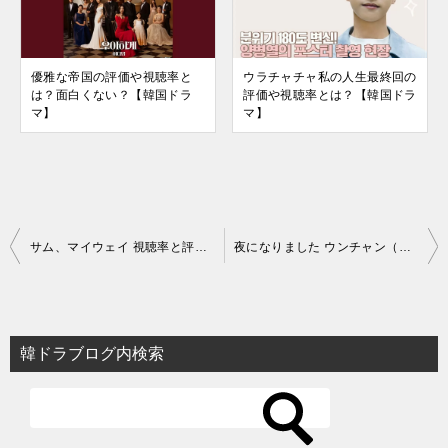
優雅な帝国の評価や視聴率と
ウラチャチャ私の人生最終回の
は？面白くない？【韓国ドラ
評価や視聴率とは？【韓国ドラ
マ】
マ】
投
サム、マイウェイ 視聴率と評価にOSTまとめ！パク・ソジュン＆キム・ジウォンの最高ケミ
夜になりました ウンチャン（ソン・ビョングン）長生きの理由と最後まで生き延びた可能性
稿
ナ
ビ
韓ドラブログ内検索
ゲ
ー
シ