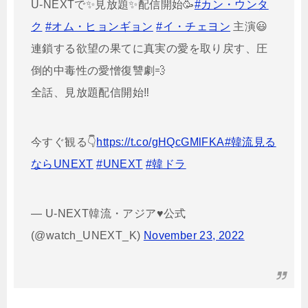
U-NEXTで✨見放題✨配信開始🥳
#カン・ウンタ
ク
#オム・ヒョンギョン
#イ・チェヨン
主演😃
連鎖する欲望の果てに真実の愛を取り戻す、圧
倒的中毒性の愛憎復讐劇💨
全話、見放題配信開始‼️
今すぐ観る👇
https://t.co/gHQcGMlFKA
#韓流見る
ならUNEXT
#UNEXT
#韓ドラ
— U-NEXT韓流・アジア♥公式
(@watch_UNEXT_K)
November 23, 2022