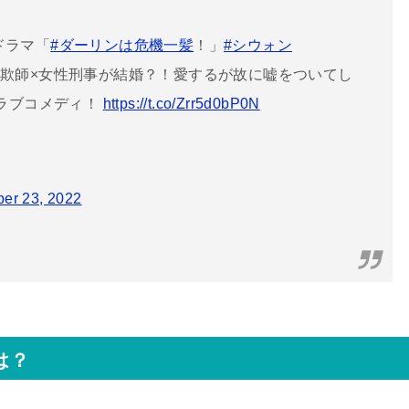
ドラマ「
#ダーリンは危機一髪
！」
#シウォン
欺師×女性刑事が結婚？！愛するが故に嘘をついてし
ラブコメディ！
https://t.co/Zrr5d0bP0N
ber 23, 2022
は？