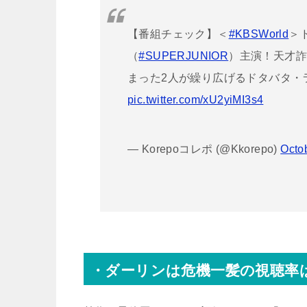
【番組チェック】＜
#KBSWorld
＞
（
#SUPERJUNIOR
）主演！天才詐
まった2人が繰り広げるドタバタ・
pic.twitter.com/xU2yiMI3s4
— Korepoコレポ (@Kkorepo)
Octo
・ダーリンは危機一髪の視聴率