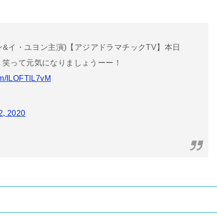
ン&イ・ユヨン主演)【アジアドラマチックTV】本日
放送開始！笑って元気になりましょうーー！
com/ILOFTlL7vM
2, 2020