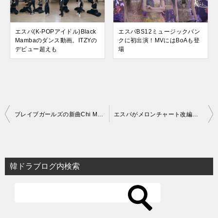
エスパ(K-POPアイドル)Black
エスパBS12ミュージックバン
Mambaのダンス動画。ITZYの
クに初出演！MVにはBoAも登
デビュー超えも
場
投
ブレイブガールズの新曲Chi Mat Ba Ramに評判が悪い点が【K-POP】
エスパがメロンチャート改編後ガールズグループ初の1位に！【K-POP】
稿
ナ
ビ
韓ドラブログ内検索
ゲ
ー
シ