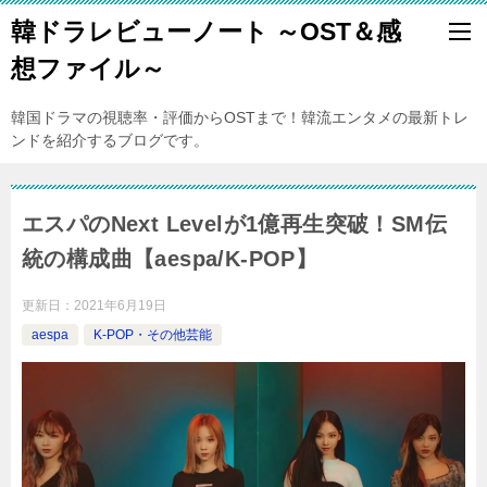
韓ドラレビューノート ～OST＆感
想ファイル～
韓国ドラマの視聴率・評価からOSTまで！韓流エンタメの最新トレ
ンドを紹介するブログです。
エスパのNext Levelが1億再生突破！SM伝
統の構成曲【aespa/K-POP】
更新日：
2021年6月19日
aespa
K-POP・その他芸能