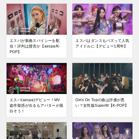
エスパが新曲スパイシーを配
エスパはダンスもバズって人気
信！評判は賛否か【aespa/K-
アイドルに【デビュー1周年】
POP】
エスパ(aespa)デビュー！MV
Girls On Topの曲は評価が悪
盗作疑惑が出るもアバターが面
い？女性版SuperM【K-POP】
白そう！