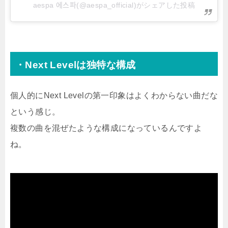
aespa 에스파(@aespa_official)がシェアした投稿
・Next Levelは独特な構成
個人的にNext Levelの第一印象はよくわからない曲だな
という感じ。
複数の曲を混ぜたような構成になっているんですよ
ね。