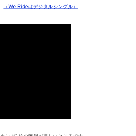
。
（We Rideはデジタルシングル）