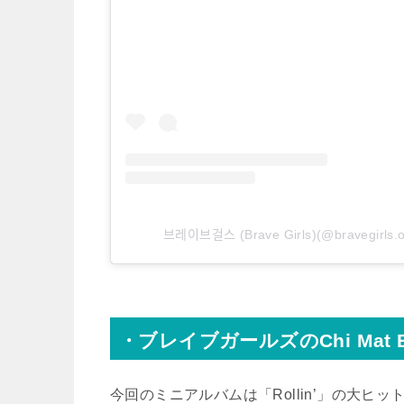
브레이브걸스 (Brave Girls)(@braveg
・ブレイブガールズのChi Mat B
今回のミニアルバムは「Rollin’」の大ヒ