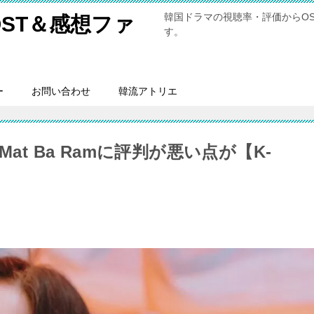
韓国ドラマの視聴率・評価からO
ST＆感想ファ
す。
ー
お問い合わせ
韓流アトリエ
at Ba Ramに評判が悪い点が【K-