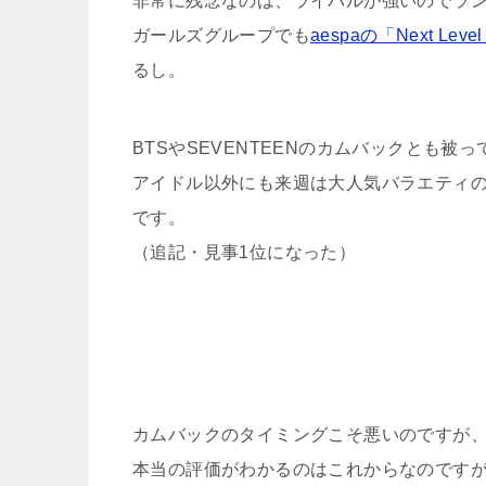
非常に残念なのは、ライバルが強いのでラン
ガールズグループでも
aespaの「Next Leve
るし。
BTSやSEVENTEENのカムバックとも被
アイドル以外にも来週は大人気バラエティのプ
です。
（追記・見事1位になった）
カムバックのタイミングこそ悪いのですが
本当の評価がわかるのはこれからなのです