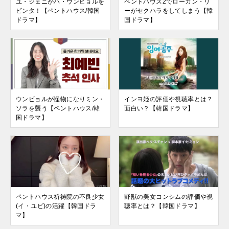
ユ・ジェニがハ・ウンビョルを
ペントハウス2でローガン・リ
ビンタ！【ペントハウス/韓国
ーがセクハラをしてしまう【韓
ドラマ】
国ドラマ】
ウンビョルが怪物になりミン・
インヨ姫の評価や視聴率とは？
ソラを襲う【ペントハウス/韓
面白い？【韓国ドラマ】
国ドラマ】
ペントハウス祈祷院の不良少女
野獣の美女コンシムの評価や視
(イ・ユビ)の活躍【韓国ドラ
聴率とは？【韓国ドラマ】
マ】