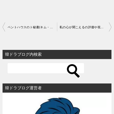
投
ペントハウスのト秘書(キム・ドヒョン)の結末が不明【韓国ドラマ】
私の心が聞こえるの評価や視聴率とは？面白い？【韓国ドラマ】
稿
ナ
ビ
韓ドラブログ内検索
ゲ
ー
シ
ョ
韓ドラブログ運営者
ン