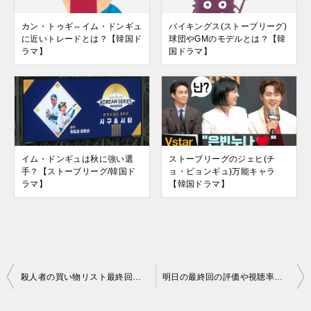
カン・トゥギ⇔イム・ドンギュ
バイキングス(ストーブリーグ)
に近いトレードとは？【韓国ド
球団やGMのモデルとは？【韓
ラマ】
国ドラマ】
イム・ドンギュは秋に強い選
ストーブリーグのジェヒ(チ
手？【ストーブリーグ/韓国ド
ョ・ビョンギュ)万能キャラ
ラマ】
【韓国ドラマ】
投
殺人者の買い物リスト最終回の評価や視聴率とは？【韓国ドラマ】
明日の最終回の評価や視聴率とは？面白くない？【韓国ドラマ】
稿