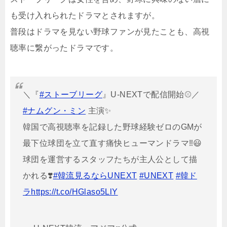
も受け入れられたドラマとされますが。
普段はドラマを見ない野球ファンが見たことも、高視
聴率に繋がったドラマです。
＼『
#ストーブリーグ
』U-NEXTで配信開始⚾️／
#ナムグン・ミン
主演✨
韓国で高視聴率を記録した野球経験ゼロのGMが
最下位球団を立て直す痛快ヒューマンドラマ‼️😃
球団を運営するスタッフたちが主人公として描
かれる❣️
#韓流見るならUNEXT
#UNEXT
#韓ド
ラ
https://t.co/HGlaso5LlY