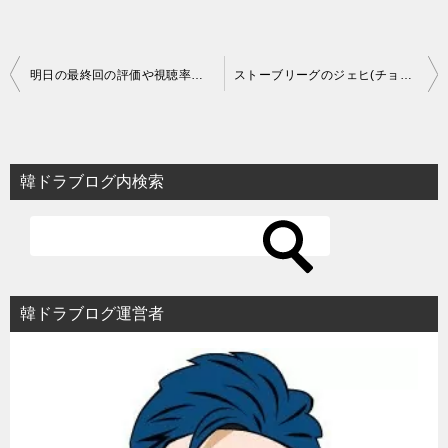
投
明日の最終回の評価や視聴率とは？面白くない？【韓国ドラマ】
ストーブリーグのジェヒ(チョ・ビョンギュ)万能キャラ【韓国ドラマ】
稿
ナ
ビ
韓ドラブログ内検索
ゲ
ー
シ
ョ
韓ドラブログ運営者
ン