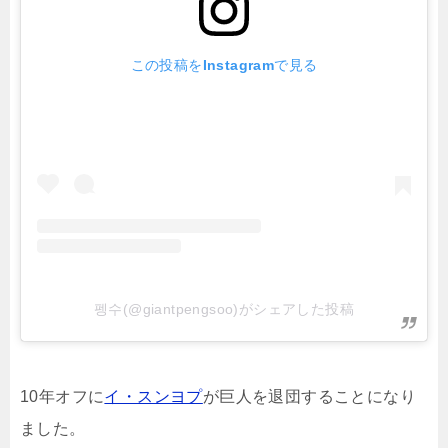
この投稿をInstagramで見る
펭수(@giantpengsoo)がシェアした投稿
10年オフに
イ・スンヨプ
が巨人を退団することになり
ました。