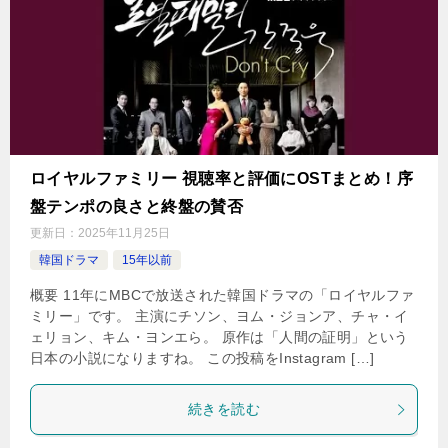
ロイヤルファミリー 視聴率と評価にOSTまとめ！序
盤テンポの良さと終盤の賛否
更新日：
2025年11月25日
韓国ドラマ
15年以前
概要 11年にMBCで放送された韓国ドラマの「ロイヤルファ
ミリー」です。 主演にチソン、ヨム・ジョンア、チャ・イ
ェリョン、キム・ヨンエら。 原作は「人間の証明」という
日本の小説になりますね。 この投稿をInstagram […]
続きを読む