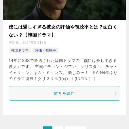
僕には愛しすぎる彼女の評価や視聴率とは？面白く
ない？【韓国ドラマ】
更新日：
2024年3月17日
韓国ドラマ
評価・視聴率
14年にSBSで放送された韓国ドラマの「僕には愛しすぎる
彼女」です。 主演にチョン・ジフン、クリスタル、チャ・
イェリョン、キム・ミョンス。 楽しみ〜！ RAIN4年ぶり
のドラマ復帰！クリスタル(f(x))、L(INFIN […]
続きを読む