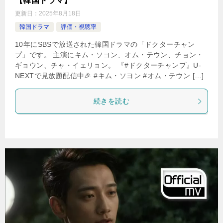
【韓国ドラマ】
更新日：
2025年8月18日
韓国ドラマ
評価・視聴率
10年にSBSで放送された韓国ドラマの「ドクターチャン
プ」です。 主演にキム・ソヨン、オム・テウン、チョン・
ギョウン、チャ・イェリョン。 『#ドクターチャンプ』U-
NEXTで見放題配信中🎉 #キム・ソヨン #オム・テウン […]
続きを読む