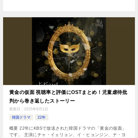
黄金の仮面 視聴率と評価にOSTまとめ！児童虐待批
判から巻き返したストーリー
更新日：
2025年9月1日
韓国ドラマ
22年
概要 22年にKBSで放送された韓国ドラマの「黄金の仮面」
です。 主演にチャ・イェリョン、イ・ヒョンジン、ナ・ヨ