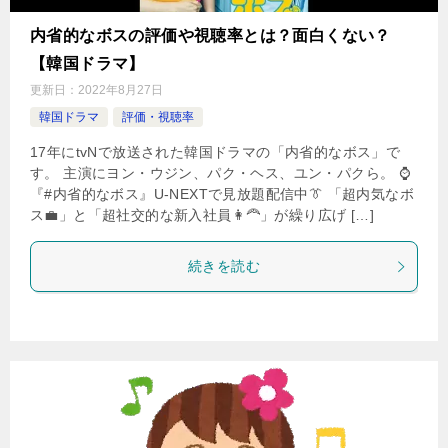
内省的なボスの評価や視聴率とは？面白くない？
【韓国ドラマ】
更新日：
2022年8月27日
韓国ドラマ
評価・視聴率
17年にtvNで放送された韓国ドラマの「内省的なボス」で
す。 主演にヨン・ウジン、パク・ヘス、ユン・パクら。 ⌚️
『#内省的なボス』U-NEXTで見放題配信中👔 「超内気なボ
ス💼」と「超社交的な新入社員👩‍🦰」が繰り広げ […]
続きを読む