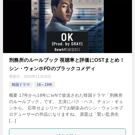
刑務所のルールブック 視聴率と評価にOSTまとめ！
シン・ウォンホPDのブラックコメディ
更新日：
2025年11月20日
韓国ドラマ
16～19年
概要 17年から18年にtvNで放送された韓国ドラマ「刑務所
のルールブック」です。 主演にパク・ヘス、チョン・ギョ
ンホら。 応答せよシリーズでお馴染みのシン・ウォンホプ
ロデューサーの作品になりますね。 原題は「賢い監房生
[…]