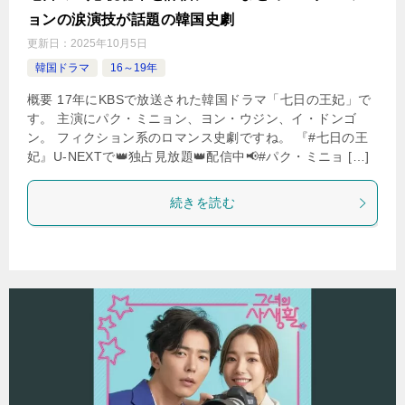
ョンの涙演技が話題の韓国史劇
更新日：
2025年10月5日
韓国ドラマ
16～19年
概要 17年にKBSで放送された韓国ドラマ「七日の王妃」で
す。 主演にパク・ミニョン、ヨン・ウジン、イ・ドンゴ
ン。 フィクション系のロマンス史劇ですね。 『#七日の王
妃』U-NEXTで👑独占見放題👑配信中📢#パク・ミニョ […]
続きを読む