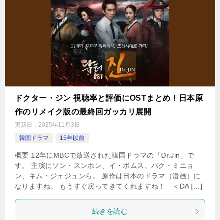
ドクター・ジン 視聴率と評価にOSTまとめ！日本原
作のリメイク版の最終回ガッカリ展開
更新日：
2025年11月3日
韓国ドラマ
15年以前
概要 12年にMBCで放送された韓国ドラマの「Dr.Jin」で
す。 主演にソン・スンホン、イ・ボムス、パク・ミニョ
ン、キム・ジェジュンら。 原作は日本のドラマ（漫画）に
なりますね。 もうすぐ戻ってきてくれますね！ ＜DA […]
続きを読む