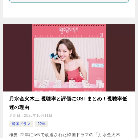
月水金火木土 視聴率と評価にOSTまとめ！視聴率低
迷の理由
更新日：
2025年10月11日
韓国ドラマ
22年
概要 22年にtvNで放送された韓国ドラマの「月水金火木