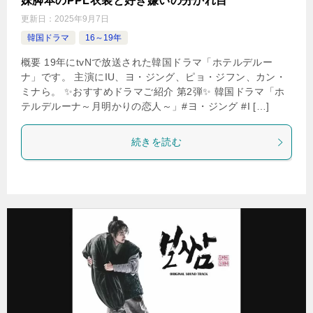
妹脚本のPPL衣装と好き嫌いの分かれ目
更新日：
2025年9月7日
韓国ドラマ
16～19年
概要 19年にtvNで放送された韓国ドラマ「ホテルデルー
ナ」です。 主演にIU、ヨ・ジング、ピョ・ジフン、カン・
ミナら。 ✨おすすめドラマご紹介 第2弾✨ 韓国ドラマ「ホ
テルデルーナ～月明かりの恋人～」#ヨ・ジング #I […]
続きを読む