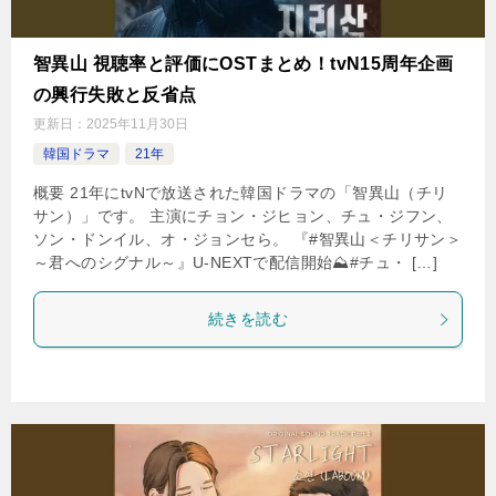
智異山 視聴率と評価にOSTまとめ！tvN15周年企画
の興行失敗と反省点
更新日：
2025年11月30日
韓国ドラマ
21年
概要 21年にtvNで放送された韓国ドラマの「智異山（チリ
サン）」です。 主演にチョン・ジヒョン、チュ・ジフン、
ソン・ドンイル、オ・ジョンセら。 『#智異山＜チリサン＞
～君へのシグナル～』U-NEXTで配信開始⛰#チュ・ […]
続きを読む