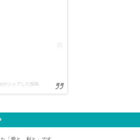
byss)がシェアした投稿
？
った「愛と、利と」です。