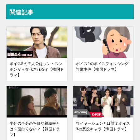
関連記事
ボイス5の主人公はソン・スン
ボイス2のボイスフィッシング
ホンから交代される？【韓国ド
詐欺事件【韓国ドラマ】
ラマ】
半分の半分の評価や視聴率と
ワイヤーシュンとは誰？ボイス
は？面白くない？【韓国ドラ
3の悪役キャラ【韓国ドラマ】
マ】