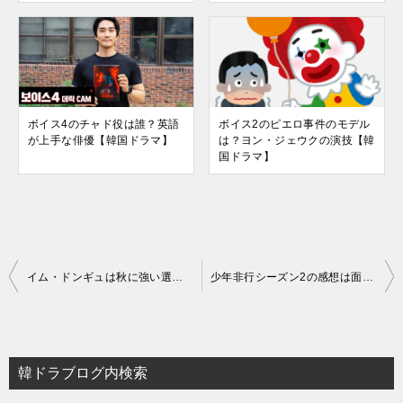
ボイス4のチャド役は誰？英語
ボイス2のピエロ事件のモデル
が上手な俳優【韓国ドラマ】
は？ヨン・ジェウクの演技【韓
国ドラマ】
投
イム・ドンギュは秋に強い選手？【ストーブリーグ/韓国ドラマ】
少年非行シーズン2の感想は面白くない？最終回に不満【韓国ドラマ】
稿
ナ
ビ
韓ドラブログ内検索
ゲ