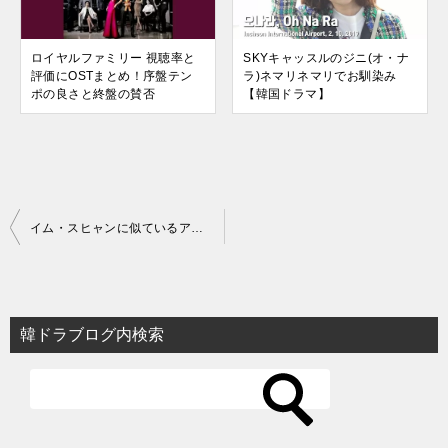
ロイヤルファミリー 視聴率と
SKYキャッスルのジニ(オ・ナ
評価にOSTまとめ！序盤テン
ラ)ネマリネマリでお馴染み
ポの良さと終盤の賛否
【韓国ドラマ】
投
イム・スヒャンに似ているアイドルは誰？過去に卒アルも公開
稿
ナ
ビ
韓ドラブログ内検索
ゲ
ー
シ