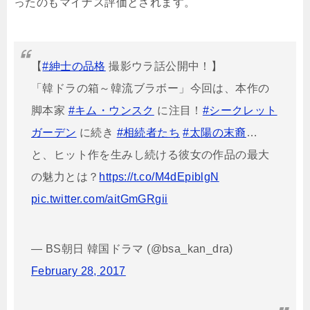
ったのもマイナス評価とされます。
【
#紳士の品格
撮影ウラ話公開中！】
「韓ドラの箱～韓流ブラボー」今回は、本作の
脚本家
#キム・ウンスク
に注目！
#シークレット
ガーデン
に続き
#相続者たち
#太陽の末裔
…
と、ヒット作を生みし続ける彼女の作品の最大
の魅力とは？
https://t.co/M4dEpiblgN
pic.twitter.com/aitGmGRgii
— BS朝日 韓国ドラマ (@bsa_kan_dra)
February 28, 2017