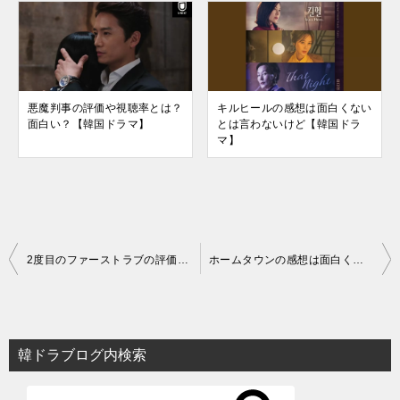
悪魔判事の評価や視聴率とは？
キルヒールの感想は面白くない
面白い？【韓国ドラマ】
とは言わないけど【韓国ドラ
マ】
投
2度目のファーストラブの評価や視聴率とは？【韓国ドラマ】
ホームタウンの感想は面白くない？良いところも【韓国ドラマ】
稿
ナ
ビ
韓ドラブログ内検索
ゲ
ー