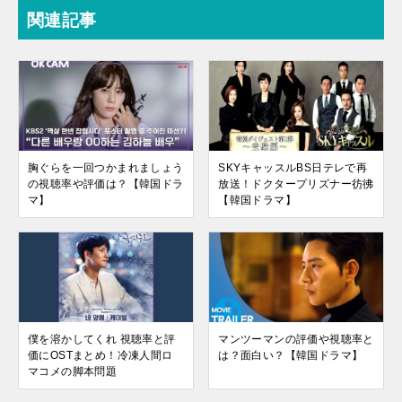
関連記事
胸ぐらを一回つかまれましょう
SKYキャッスルBS日テレで再
の視聴率や評価は？【韓国ドラ
放送！ドクタープリズナー彷彿
マ】
【韓国ドラマ】
僕を溶かしてくれ 視聴率と評
マンツーマンの評価や視聴率と
価にOSTまとめ！冷凍人間ロ
は？面白い？【韓国ドラマ】
マコメの脚本問題