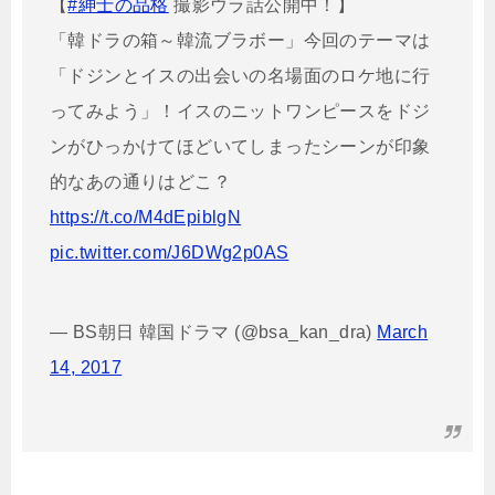
【
#紳士の品格
撮影ウラ話公開中！】
「韓ドラの箱～韓流ブラボー」今回のテーマは
「ドジンとイスの出会いの名場面のロケ地に行
ってみよう」！イスのニットワンピースをドジ
ンがひっかけてほどいてしまったシーンが印象
的なあの通りはどこ？
https://t.co/M4dEpiblgN
pic.twitter.com/J6DWg2p0AS
— BS朝日 韓国ドラマ (@bsa_kan_dra)
March
14, 2017