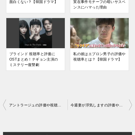
面白くない？【韓国ドラマ】
実在事件モチーフの暗いサスペ
ンスにハマった理由
ブラインド 視聴率と評価に
私の彼はエプロン男子の評価や
OSTまとめ！テギョン主演の
視聴率とは？【韓国ドラマ】
ミステリー復讐劇
投
アントラージュの評価や視聴率とは？面白くない？【韓国ドラマ】
今週妻が浮気しますの評価や視聴率とは？面白い？【韓国ドラマ】
稿
ナ
ビ