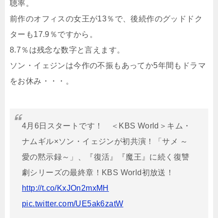
聴率。
前作のオフィスの女王が13％で、後続作のグッドドク
ターも17.9％ですから。
8.7％は残念な数字と言えます。
ソン・イェジンは今作の不振もあってか5年間もドラマ
をお休み・・・。
4月6日スタートです！ ＜KBS World＞キム・
ナムギル×ソン・イェジンが初共演！「サメ ～
愛の黙示録～」、『復活』『魔王』に続く復讐
劇シリーズの最終章！KBS World初放送！
http://t.co/KxJOn2mxMH
pic.twitter.com/UE5ak6zatW