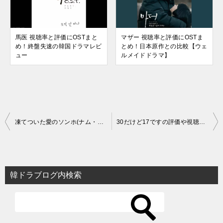
馬医 視聴率と評価にOSTまと
マザー 視聴率と評価にOSTま
め！終盤失速の韓国ドラマレビ
とめ！日本原作との比較【ウェ
ュー
ルメイドドラマ】
投
凍てついた愛のソンホ(ナム・ダルム)が目を覚ます感動【韓国ドラマ】
30だけど17ですの評価や視聴率とは？【韓国ドラマ】
稿
ナ
ビ
韓ドラブログ内検索
ゲ
ー
シ