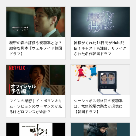
秘密の森の評価や視聴率とは？
神様がくれた14日間がHulu配
緻密な脚本【ウェルメイド韓国
信！キャストも注目、リメイク
ドラマ】
された名作韓国ドラマ
マインの感想｜イ・ボヨン＆キ
シーシュポス最終回の視聴率
ム・ソヒョンのウーマンスが光
は。竜頭蛇尾の懸念が現実に
るけどロマンスが余計？
【韓国ドラマ】