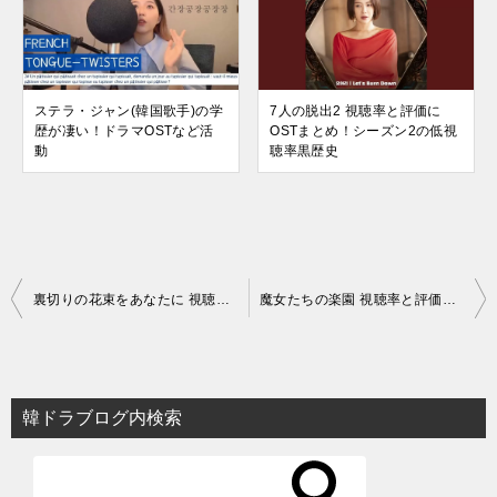
ステラ・ジャン(韓国歌手)の学
7人の脱出2 視聴率と評価に
歴が凄い！ドラマOSTなど活
OSTまとめ！シーズン2の低視
動
聴率黒歴史
投
裏切りの花束をあなたに 視聴率と評価にOSTまとめ！歴代最低視聴率
魔女たちの楽園 視聴率と評価にOSTまとめ！刺激少なめのヒーリングドラマ
稿
ナ
ビ
韓ドラブログ内検索
ゲ
ー