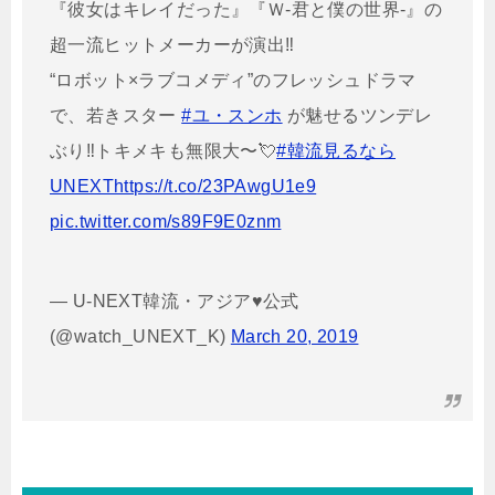
『彼女はキレイだった』『Ｗ-君と僕の世界-』の
超一流ヒットメーカーが演出‼️
“ロボット×ラブコメディ”のフレッシュドラマ
で、若きスター
#ユ・スンホ
が魅せるツンデレ
ぶり‼️トキメキも無限大〜💘
#韓流見るなら
UNEXT
https://t.co/23PAwgU1e9
pic.twitter.com/s89F9E0znm
— U-NEXT韓流・アジア♥公式
(@watch_UNEXT_K)
March 20, 2019