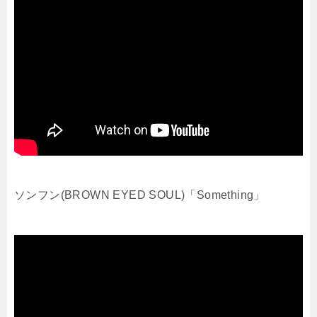
ソンフン(BROWN EYED SOUL)「Something」