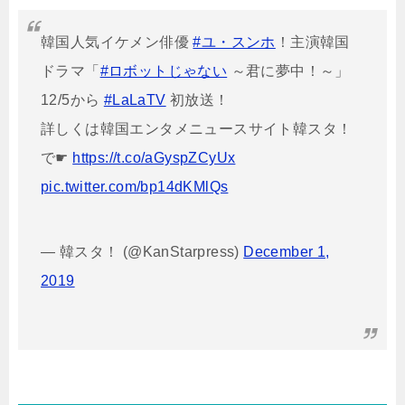
韓国人気イケメン俳優
#ユ・スンホ
！主演韓国
ドラマ「
#ロボットじゃない
～君に夢中！～」
12/5から
#LaLaTV
初放送！
詳しくは韓国エンタメニュースサイト韓スタ！
で☛
https://t.co/aGyspZCyUx
pic.twitter.com/bp14dKMlQs
— 韓スタ！ (@KanStarpress)
December 1,
2019