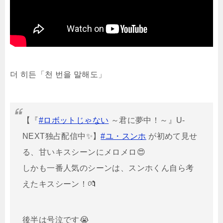
더 히든「천 번을 말해도」
【『
#ロボットじゃない
～君に夢中！～』U-
NEXT独占配信中✨】
#ユ・スンホ
が初めて見せ
る、甘いキスシーンにメロメロ😍
しかも一番人気のシーンは、スンホくん自ら考
えたキスシーン！💏
後半は号泣です😭