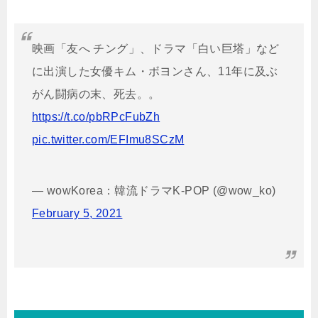
映画「友へ チング」、ドラマ「白い巨塔」など
に出演した女優キム・ボヨンさん、11年に及ぶ
がん闘病の末、死去。。
https://t.co/pbRPcFubZh
pic.twitter.com/EFImu8SCzM
— wowKorea：韓流ドラマK-POP (@wow_ko)
February 5, 2021