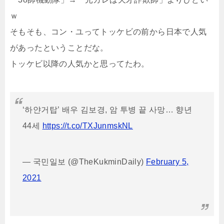
ｗ
そもそも、コン・ユってトッケビの前から日本で人気
があったということだな。
トッケビ以降の人気かと思ってたわ。
‘하얀거탑’ 배우 김보경, 암 투병 끝 사망… 향년
44세
https://t.co/TXJunmskNL
— 국민일보 (@TheKukminDaily)
February 5,
2021