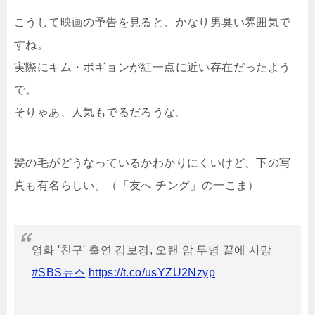
こうして映画の予告を見ると、かなり男臭い雰囲気で
すね。
実際にキム・ボギョンが紅一点に近い存在だったよう
で。
そりゃあ、人気もでるだろうな。
髪の毛がどうなっているかわかりにくいけど、下の写
真も有名らしい。（「友へ チング」の一こま）
영화 '친구' 출연 김보경, 오랜 암 투병 끝에 사망
#SBS뉴스
https://t.co/usYZU2Nzyp