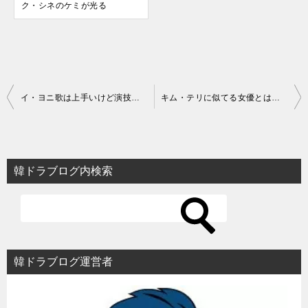
ク・シネのケミが光る
投
イ・ヨニ歌は上手いけど演技力なし？少女時代センターの可能性
キム・テリに似てる女優とは？子供の頃(卒アル)もかわいい！【インスタ開設】
稿
ナ
ビ
韓ドラブログ内検索
ゲ
ー
シ
ョ
韓ドラブログ運営者
ン