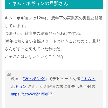
・キム・ボギョンの旦那さん
キム・ボギョンは12年に1歳年下の実業家の男性と結婚
しています。
つまりが、闘病中の結婚だったわけですね。
08年に知り合い交際スタートということなので、旦那
さんがずっと支えていたわけだ。
お子さんはいないということだな。
映画「
#友へチング
」でデビューの女優
#キム・
ボギョン
さん、がん闘病の末に死去…享年44歳
https://t.co/WcZnIf5qF7