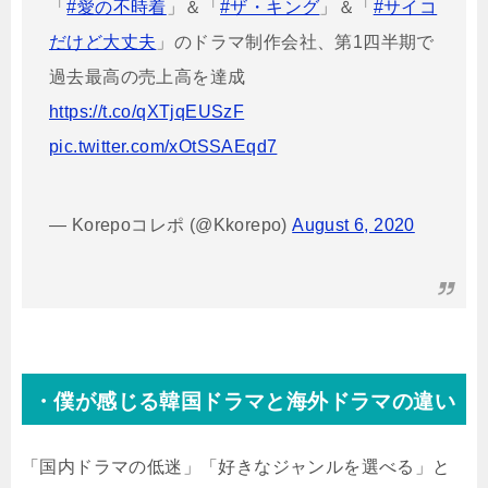
「
#愛の不時着
」＆「
#ザ・キング
」＆「
#サイコ
だけど大丈夫
」のドラマ制作会社、第1四半期で
過去最高の売上高を達成
https://t.co/qXTjqEUSzF
pic.twitter.com/xOtSSAEqd7
— Korepoコレポ (@Kkorepo)
August 6, 2020
・僕が感じる韓国ドラマと海外ドラマの違い
「国内ドラマの低迷」「好きなジャンルを選べる」と