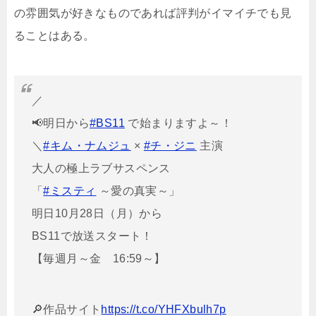
の雰囲気が好きなものであれば評判がイマイチでも見
ることはある。
／
📢明日から
#BS11
で始まりますよ～！
＼
#キム・ナムジュ
×
#チ・ジニ
主演
大人の極上ラブサスペンス
「
#ミスティ
～愛の真実～」
明日10月28日（月）から
BS11で放送スタート！
【毎週月～金 16:59～】
🔎作品サイト
https://t.co/YHFXbulh7p