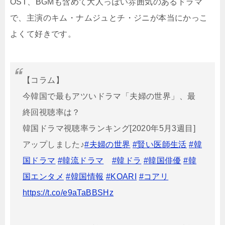
OST、BGMも含めて大人っぽい雰囲気のあるドラマ
で、主演のキム・ナムジュとチ・ジニが本当にかっこ
よくて好きです。
【コラム】
今韓国で最もアツいドラマ「夫婦の世界」、最
終回視聴率は？
韓国ドラマ視聴率ランキング[2020年5月3週目]
アップしました♪
#夫婦の世界
#賢い医師生活
#韓
国ドラマ
#韓流ドラマ
#韓ドラ
#韓国俳優
#韓
国エンタメ
#韓国情報
#KOARI
#コアリ
https://t.co/e9aTaBBSHz