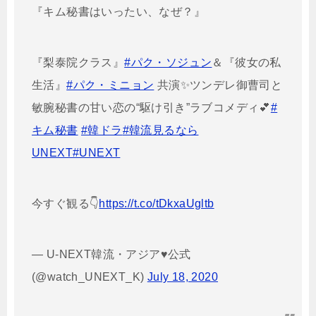
『キム秘書はいったい、なぜ？』
『梨泰院クラス』
#パク・ソジュン
＆『彼女の私
生活』
#パク・ミニョン
共演✨ツンデレ御曹司と
敏腕秘書の甘い恋の“駆け引き”ラブコメディ💕
#
キム秘書
#韓ドラ
#韓流見るなら
UNEXT
#UNEXT
今すぐ観る👇
https://t.co/tDkxaUgltb
— U-NEXT韓流・アジア♥公式
(@watch_UNEXT_K)
July 18, 2020