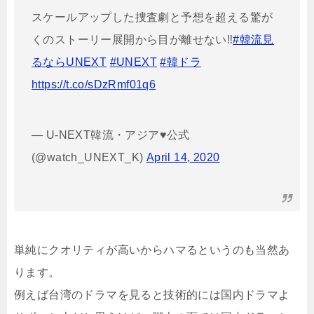
スケールアップした捜査劇と予想を超える驚が
くのストーリー展開から目が離せない‼️
#韓流見
るならUNEXT
#UNEXT
#韓ドラ
https://t.co/sDzRmf01q6
— U-NEXT韓流・アジア♥公式
(@watch_UNEXT_K)
April 14, 2020
単純にクオリティが高いからハマるというのも当然あ
ります。
例えば台湾のドラマを見ると技術的には国内ドラマよ