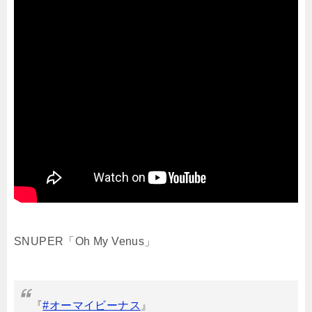
SNUPER「Oh My Venus」
『
#オーマイビーナス
』