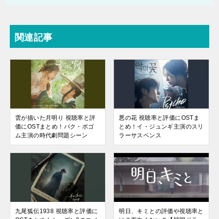
関連記事
雲が描いた月明り 視聴率と評
悪の花 視聴率と評価にOSTま
価にOSTまとめ！パク・ボゴ
とめ！イ・ジュンギ主演のスリ
ム主演の時代劇問題シーン
ラーサスペンス
九尾狐伝1938 視聴率と評価に
明日、キミとの評価や視聴率と