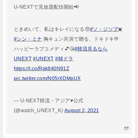
U-NEXTで見放題配信開始📢
ときめいて、私はキレイになる😍
#ソ・ジソブ
✖️
#シン・ミナ
胸キュン共演で贈る、ドキドキ💚
ハッピーラブコメディ💕😘
#韓流見るなら
UNEXT
#UNEXT
#韓ドラ
https://t.co/Rpk840N91Z
pic.twitter.com/N05rXDMpUX
— U-NEXT韓流・アジア♥公式
(@watch_UNEXT_K)
August 2, 2021