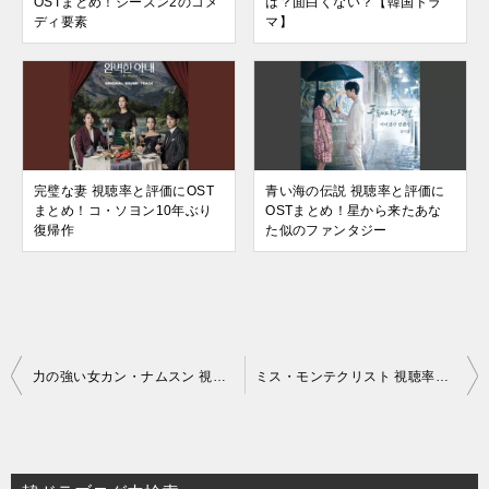
OSTまとめ！シーズン2のコメ
は？面白くない？【韓国ドラ
ディ要素
マ】
完璧な妻 視聴率と評価にOST
青い海の伝説 視聴率と評価に
まとめ！コ・ソヨン10年ぶり
OSTまとめ！星から来たあな
復帰作
た似のファンタジー
投
力の強い女カン・ナムスン 視聴率と評価にOSTまとめ！ト・ボンスンスピンオフ
ミス・モンテクリスト 視聴率と評価にOSTまとめ！イ・ソヨン主演の復讐劇
稿
ナ
ビ