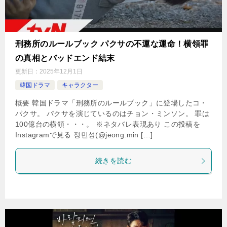
刑務所のルールブック パクサの不運な運命！横領罪
の真相とバッドエンド結末
更新日：
2025年12月1日
韓国ドラマ
キャラクター
概要 韓国ドラマ「刑務所のルールブック」に登場したコ・
パクサ。 パクサを演じているのはチョン・ミンソン。 罪は
100億台の横領・・・。 ※ネタバレ表現あり この投稿を
Instagramで見る 정민성(@jeong.min […]
続きを読む