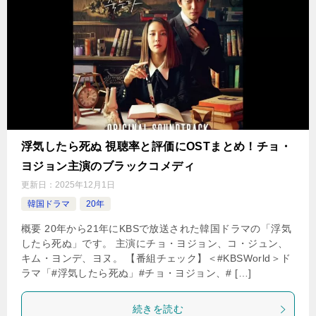
浮気したら死ぬ 視聴率と評価にOSTまとめ！チョ・
ヨジョン主演のブラックコメディ
更新日：
2025年12月1日
韓国ドラマ
20年
概要 20年から21年にKBSで放送された韓国ドラマの「浮気
したら死ぬ」です。 主演にチョ・ヨジョン、コ・ジュン、
キム・ヨンデ、ヨヌ。 【番組チェック】＜#KBSWorld＞ド
ラマ「#浮気したら死ぬ」#チョ・ヨジョン、# […]
続きを読む