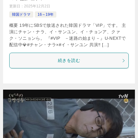
更新日：
2025年12月2日
韓国ドラマ
16～19年
概要 19年にSBSで放送された韓国ドラマ「VIP」です。 主
演にチャン・ナラ、イ・サンユン、イ・チョンア、クァ
ク・ソニョンら。 『#VIP －迷路の始まり－』U-NEXTで
配信中💎#チャン・ナラ×#イ・サンユン 共演‼ […]
続きを読む