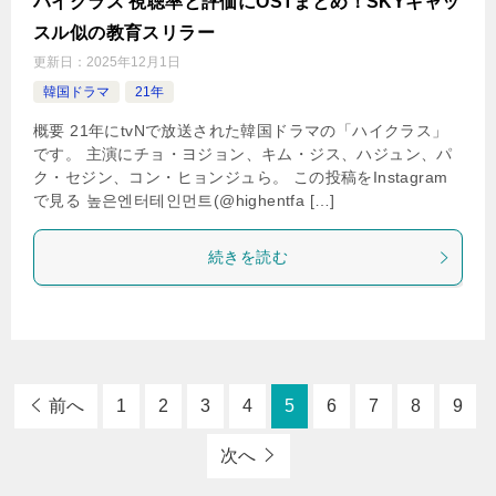
ハイクラス 視聴率と評価にOSTまとめ！SKYキャッ
スル似の教育スリラー
更新日：
2025年12月1日
韓国ドラマ
21年
概要 21年にtvNで放送された韓国ドラマの「ハイクラス」
です。 主演にチョ・ヨジョン、キム・ジス、ハジュン、パ
ク・セジン、コン・ヒョンジュら。 この投稿をInstagram
で見る 높은엔터테인먼트(@highentfa […]
続きを読む
前へ
1
2
3
4
5
6
7
8
9
次へ