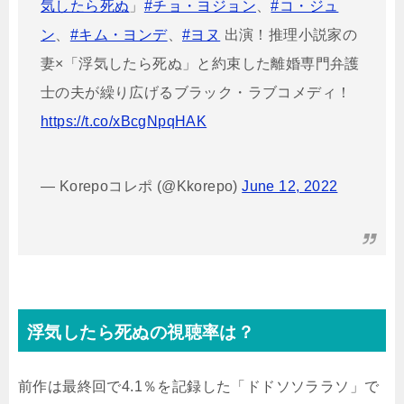
気したら死ぬ
」
#チョ・ヨジョン
、
#コ・ジュ
ン
、
#キム・ヨンデ
、
#ヨヌ
出演！推理小説家の
妻×「浮気したら死ぬ」と約束した離婚専門弁護
士の夫が繰り広げるブラック・ラブコメディ！
https://t.co/xBcgNpqHAK
— Korepoコレポ (@Kkorepo)
June 12, 2022
浮気したら死ぬの視聴率は？
前作は最終回で4.1％を記録した「ドドソソララソ」で