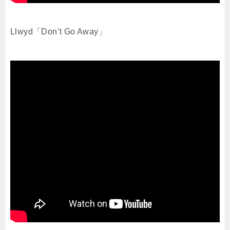
Llwyd「Don’t Go Away」