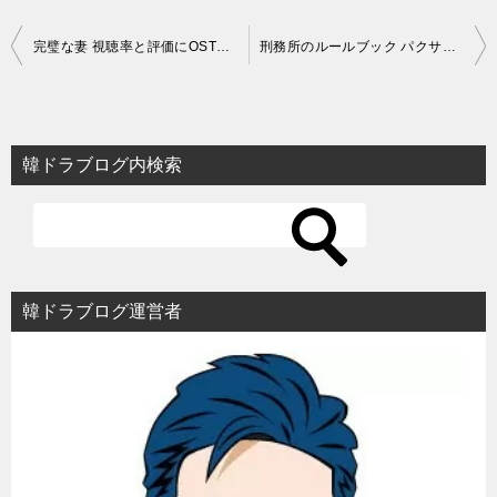
投
完璧な妻 視聴率と評価にOSTまとめ！コ・ソヨン10年ぶり復帰作
刑務所のルールブック パクサの不運な運命！横領罪の真相とバッドエンド結末
稿
ナ
ビ
韓ドラブログ内検索
ゲ
ー
シ
ョ
韓ドラブログ運営者
ン