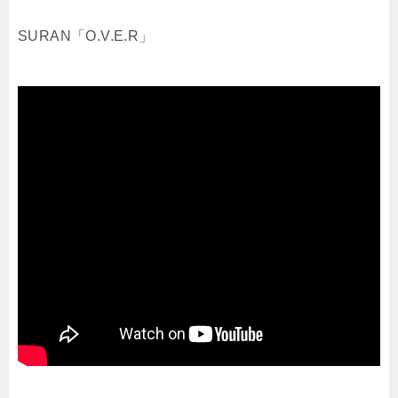
SURAN「O.V.E.R」