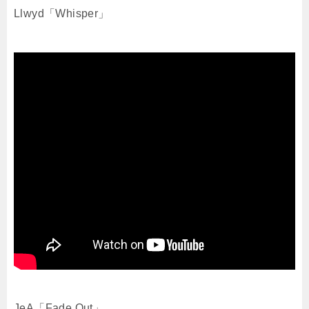
Llwyd「Whisper」
JeA「Fade Out」