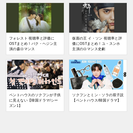
フォレスト 視聴率と評価に
仮面の王 イ・ソン 視聴率と評
OSTまとめ！パク・ヘジン主
価にOSTまとめ！ユ・スンホ
演の森ロマンス
主演のロマンス史劇
ペントハウスのソクフンが子供
ソクフンとミン・ソラの双子説
に見えない【韓国ドラマ/シー
【ペントハウス/韓国ドラマ】
ズン1】