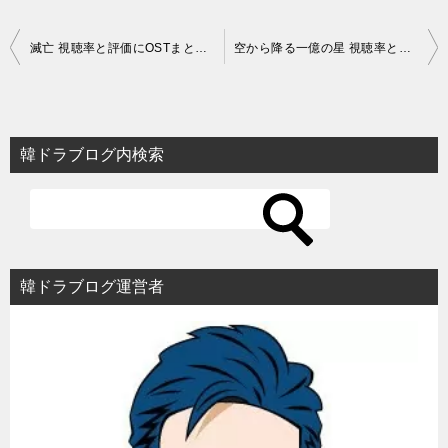
投
滅亡 視聴率と評価にOSTまとめ！パク・ボヨン＆ソ・イングクのファンタジーロマンス
空から降る一億の星 視聴率と評価にOSTまとめ！木村拓哉原作リメイク
稿
ナ
ビ
韓ドラブログ内検索
ゲ
ー
シ
ョ
韓ドラブログ運営者
ン