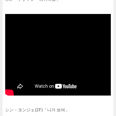
シン・ヨンジェ(2F)「니가 보여」