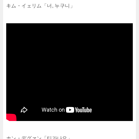
キム・イェリム「너, 누구니」
ホン・デグァン「티가나요」