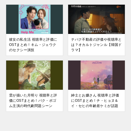
彼女の私生活 視聴率と評価に
テバク不動産の評価や視聴率と
OSTまとめ！キム・ジェウク
は？オカルトジャンル【韓国ド
のセクシー演技
ラマ】
雲が描いた月明り 視聴率と評
紳士とお嬢さん 視聴率と評価
価にOSTまとめ！パク・ボゴ
にOSTまとめ！チ・ヒョヌ＆
ム主演の時代劇問題シーン
イ・セヒの年齢差ケミが話題