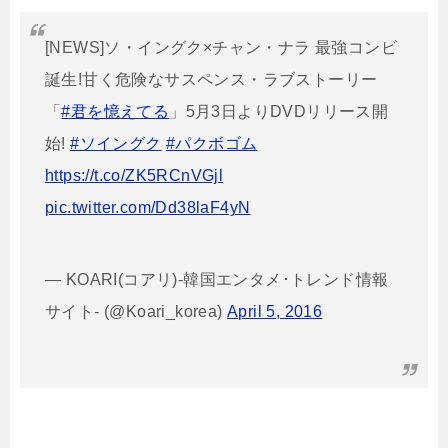
[NEWS]ソ・イングク×チャン・ナラ 最強コンビ
誕生!甘く危険なサスペンス・ラブストーリー
「
#君を憶えてる
」5月3日よりDVDリリース開
始!
#ソイングク
#パクボゴム
https://t.co/ZK5RCnVGjl
pic.twitter.com/Dd38laF4yN
— KOARI(コアリ)-韓国エンタメ･トレンド情報
サイト- (@Koari_korea)
April 5, 2016