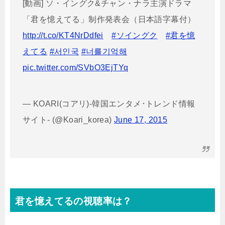
[動画] ソ・イングク&チャン・ナラ主演ドラマ
「君を憶えてる」制作発表会（日本語字幕付）
http://t.co/KT4NrDdfei
#ソイングク
#君を憶
えてる
#서인국
#너를기억해
pic.twitter.com/SVbO3EjTYq
— KOARI(コアリ)-韓国エンタメ･トレンド情報
サイト- (@Koari_korea)
June 17, 2015
君を憶えてるの視聴率は？