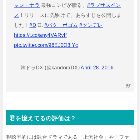
ャン・ナラ
最強コンビが贈る、
#ラブサスペン
ス
！リリースに先駆けて、あらすじを公開しま
した！
#D
.O.
#パク・ボゴム
#ツンデレ
https://t.co/any4VARvIf
pic.twitter.com/96EJ0Q3IYc
— 韓ドラDX (@kandoraDX)
April 28, 2016
君を憶えてるの評価は？
視聴率的には競合ドラマである「上流社会」や「ファ